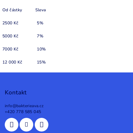
Od částky Sleva
2500 Kč 5%
5000 Kč 7%
7000 Kč 10%
12 000 Kč 15%
Z
á
p
Kontakt
a
info
@
bakterieava.cz
t
+420 778 585 045
í