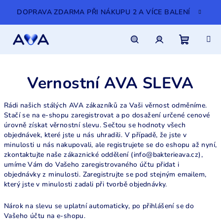
Přejít
DOPRAVA ZDARMA PŘI NÁKUPU 2 A VÍCE BALENÍ
na
obsah
Nákupn
Hledat
Přihlášení
Vernostní AVA SLEVA
košík
Rádi našich stálých AVA zákazníků za Vaši věrnost odměníme.
Stačí se na e-shopu zaregistrovat a po dosažení určené cenové
úrovně získat věrnostní slevu. Sečtou se hodnoty všech
objednávek, které jste u nás uhradili. V případě, že jste v
minulosti u nás nakupovali, ale registrujete se do eshopu až nyní,
zkontaktujte naše zákaznické oddělení (info@bakterieava.cz),
umíme Vám do Vašeho zaregistrovaného účtu přidat i
objednávky z minulosti. Zaregistrujte se pod stejným emailem,
který jste v minulosti zadali při tvorbě objednávky.
Nárok na slevu se uplatní automaticky, po přihlášení se do
Vašeho účtu na e-shopu.