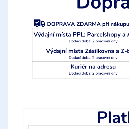
c
taurace