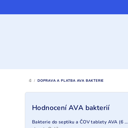
Přejít
na
obsah
/
DOPRAVA A PLATBA AVA BAKTERIE
DOMŮ
P
o
Hodnocení AVA bakterií
s
Bakterie do septiku a ČOV tablety AVA (6 měsíců)