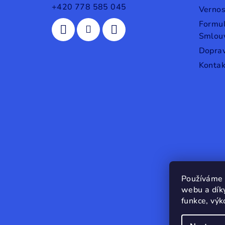
t
+420 778 585 045
Verno
Formul
í
Smlou
Doprav
Kontak
Používáme 
webu a dík
funkce, výk