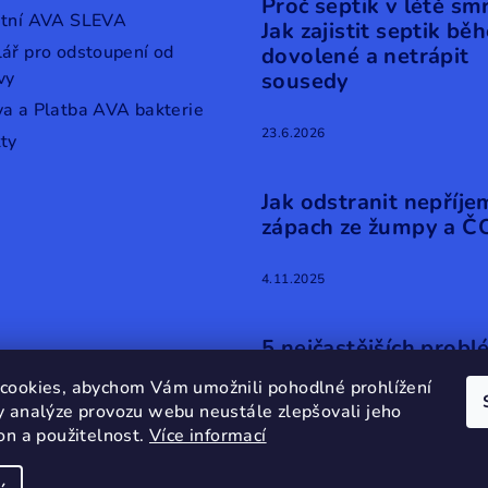
Proč septik v létě sm
stní AVA SLEVA
Jak zajistit septik bě
ář pro odstoupení od
dovolené a netrápit
vy
sousedy
a a Platba AVA bakterie
23.6.2026
ty
Jak odstranit nepříj
zápach ze žumpy a Č
4.11.2025
5 nejčastějších probl
ČOV
cookies, abychom Vám umožnili pohodlné prohlížení
y analýze provozu webu neustále zlepšovali jeho
12.9.2025
on a použitelnost.
Více informací