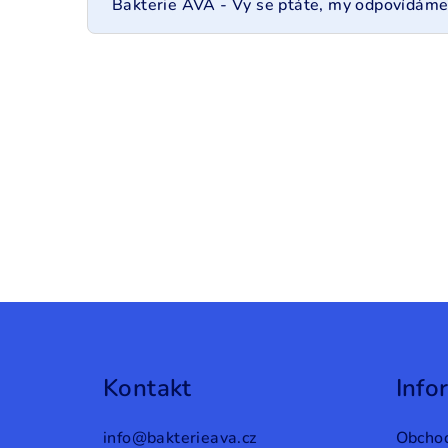
Bakterie AVA - Vy se ptáte, my odpovídám
Z
á
Kontakt
Info
p
a
info
@
bakterieava.cz
Obcho