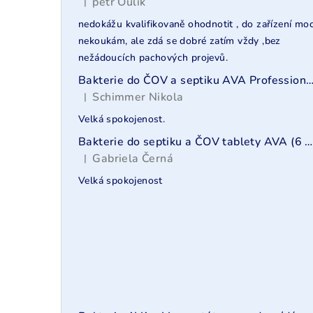
t
petr Oulík
|
Hodnocení produktu je 5 z 5 hvězdiček.
r
nedokážu kvalifikovaně ohodnotit , do zařízení mo
nekoukám, ale zdá se dobré zatím vždy ,bez
a
nežádoucích pachových projevů.
n
Bakterie do ČOV a septiku AVA Professional pro Hotely-Penziony-Res
Schimmer Nikola
|
n
Hodnocení produktu je 5 z 5 hvězdiček.
Velká spokojenost.
í
Bakterie do septiku a ČOV tablety AVA (6 měsíců)
p
Gabriela Černá
|
Hodnocení produktu je 5 z 5 hvězdiček.
Velká spokojenost
a
n
e
l