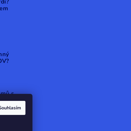
rdí?
hem
emný
OV?
émů s
Souhlasím