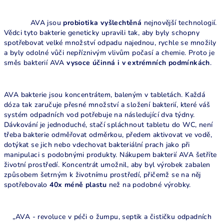
AVA jsou
probiotika vyšlechtěná
nejnovější technologií.
Vědci tyto bakterie geneticky upravili tak, aby byly schopny
spotřebovat velké množství odpadu najednou, rychle se množily
a byly odolné vůči nepříznivým vlivům počasí a chemie. Proto je
směs bakterií AVA
vysoce účinná i v extrémních podmínkách
.
AVA bakterie jsou koncentrátem, baleným v tabletách. Každá
dóza tak zaručuje přesné množství a složení bakterií, které váš
systém odpadních vod potřebuje na následující dva týdny.
Dávkování je jednoduché, stačí spláchnout tabletu do WC, není
třeba bakterie odměřovat odměrkou, předem aktivovat ve vodě,
dotýkat se jich nebo vdechovat bakteriální prach jako při
manipulaci s podobnými produkty. Nákupem bakterií AVA šetříte
životní prostředí. Koncentrát umožnil, aby byl výrobek zabalen
způsobem šetrným k životnímu prostředí, přičemž se na něj
spotřebovalo
40x méně plastu
než na podobné výrobky.
„AVA - revoluce v péči o žumpu, septik a čističku odpadních