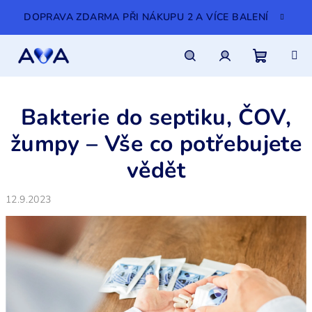
Přejít
DOPRAVA ZDARMA PŘI NÁKUPU 2 A VÍCE BALENÍ
na
obsah
Nákupn
Hledat
Přihlášení
Bakterie do septiku, ČOV,
košík
žumpy – Vše co potřebujete
vědět
12.9.2023