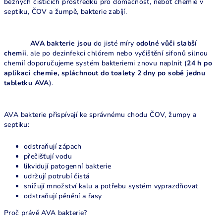
běžných čisticích prostředků pro domácnost, neboť chemie v
septiku, ČOV a žumpě, bakterie zabíjí.
AVA bakterie jsou
do jisté míry
odolné vůči slabší
chemii
, ale po dezinfekci chlórem nebo vyčištění sifonů silnou
chemií doporučujeme systém bakteriemi znovu naplnit (
24 h po
aplikaci chemie, spláchnout do toalety 2 dny po sobě jednu
tabletku AVA
).
AVA bakterie přispívají ke správnému chodu ČOV, žumpy a
septiku:
odstraňují zápach
přečišťují vodu
likvidují patogenní bakterie
udržují potrubí čistá
snižují množství kalu a potřebu systém vyprazdňovat
odstraňují pěnění a řasy
Proč právě AVA bakterie?