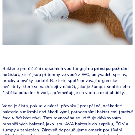
Bakterie pro čištění odpadních vod fungují na
principu požírání
nečistot
, které jsou přítomny ve vodě z WC, umyvadel, sprchy,
pračky a myčky nádobí. Bakterie spotřebovávají organické
nečistoty, které se nacházejí v nádrži, jako je žumpa, septik nebo
čistička odpadních vod, a přeměňují je na vodu a oxid uhličitý.
Voda je čistá, pokud v nádrži převažují prospěšné, neškodné
bakterie a mikrobi nad škodlivými, patogenními bakteriemi (
stejně
jako v lidském těle
). Tato rovnováha se udržuje dávkováním
prospěšných bakterií, jako jsou AVA bakterie do septiku, ČOV a
žumpy v tabletách. Zároveň doporučujeme omezit používání